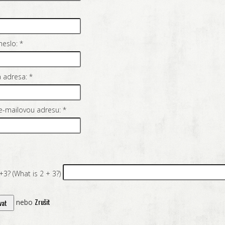
heslo:
*
 adresa:
*
e-mailovou adresu:
*
2+3? (What is 2 + 3?)
Zrušit
nebo
vat