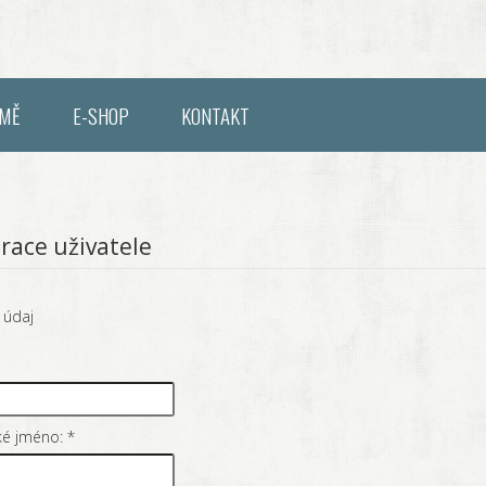
RMĚ
E-SHOP
KONTAKT
race uživatele
 údaj
ké jméno:
*