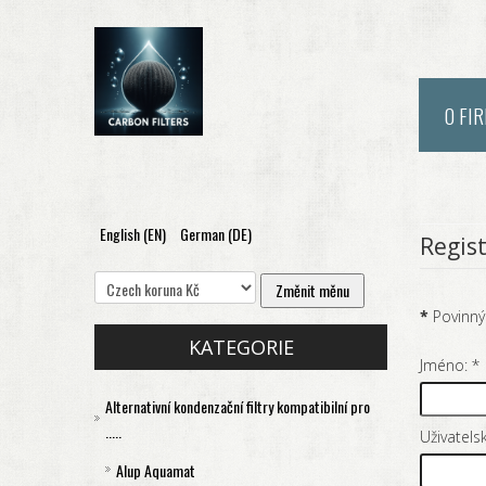
O FI
English (EN)
German (DE)
Regist
*
Povinný
KATEGORIE
Jméno:
*
Alternativní kondenzační filtry kompatibilní pro
.....
Uživatels
Alup Aquamat