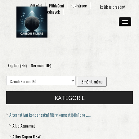
Můj účet
Přihlášení
Registrace
košík je prázdný
Seznam objednávek
English (EN)
German (DE)
O FIRMĚ
E-SHOP
KONTAKT
KATEGORIE
Alternativní kondenzační filtry kompatibilní pro .....
Alup Aquamat
Atlas Copco OSW
Aquamat 120