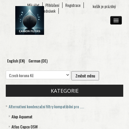
Můj účet
Přihlášení
Registrace
košík je prázdný
Seznam objednávek
English (EN)
German (DE)
O FIRMĚ
E-SHOP
KONTAKT
KATEGORIE
Alternativní kondenzační filtry kompatibilní pro .....
Alup Aquamat
Atlas Copco OSW
Aquamat 120