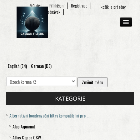
Můj účet
Přihlášení
Registrace
košík je prázdný
Seznam objednávek
English (EN)
German (DE)
O FIRMĚ
E-SHOP
KONTAKT
KATEGORIE
Alternativní kondenzační filtry kompatibilní pro .....
Alup Aquamat
Atlas Copco OSW
Aquamat 120