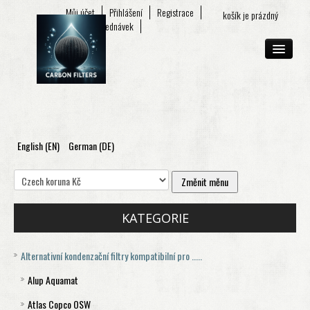
Můj účet
Přihlášení
Registrace
košík je prázdný
Seznam objednávek
English (EN)
German (DE)
O FIRMĚ
E-SHOP
KONTAKT
KATEGORIE
Alternativní kondenzační filtry kompatibilní pro .....
Alup Aquamat
Atlas Copco OSW
Aquamat 120