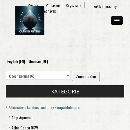
Můj účet
Přihlášení
Registrace
košík je prázdný
Seznam objednávek
English (EN)
German (DE)
O FIRMĚ
E-SHOP
KONTAKT
KATEGORIE
Alternativní kondenzační filtry kompatibilní pro .....
Alup Aquamat
Atlas Copco OSW
Aquamat 120