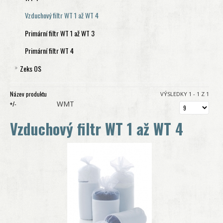
Sada filtrů Drukosep 40
Vzduchový filtr SL1 až 5
Vzduchový filtr S 1 až S 60
Vzduchový filtr WT 1 až WT 4
Vzduchový filtr Drukosep 3 až 40
Vzduchový filtr SL8 až 60
Primární filtr ecosep S 15 až S 30
Primární filtr WT 1 až WT 3
Primární filtr ecosep S 60
Primární filtr WT 4
Zeks OS
Separátor OS 300
Název produktu
VÝSLEDKY 1 - 1 Z 1
Separátor OS 751
WMT
+/-
Separátor OS 1251
Vzduchový filtr WT 1 až WT 4
Separátor OS EXT