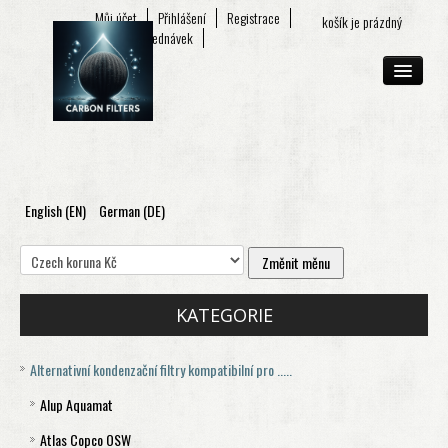
Můj účet
Přihlášení
Registrace
košík je prázdný
Seznam objednávek
English (EN)
German (DE)
O FIRMĚ
E-SHOP
KONTAKT
KATEGORIE
Alternativní kondenzační filtry kompatibilní pro .....
Alup Aquamat
Atlas Copco OSW
Aquamat 120