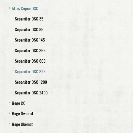
Atlas Copco OSC
Aquamat 250
OSW 5,11
Aquamat 450
OSW 30
Separátor OSC 35
Aquamat 900
OSW 55
Separátor OSC 95
Aquamat 1800
OSW 110
Separátor OSC 145
Aquamat 3600
OSW 315
Separátor OSC 355
Aquamat 7200
Separátor OSC 600
Separátor OSC 825
Separátor OSC 1200
Separátor OSC 2400
Boge CC
Boge Öwamat
Separátor CC 4
Boge Ökomat
Separátor CC 8
Boge Öwamat 1,2