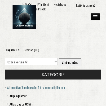
Můj účet
Přihlášení
Registrace
košík je prázdný
Seznam objednávek
English (EN)
German (DE)
O FIRMĚ
E-SHOP
KONTAKT
KATEGORIE
Alternativní kondenzační filtry kompatibilní pro .....
Alup Aquamat
Atlas Copco OSW
Aquamat 120