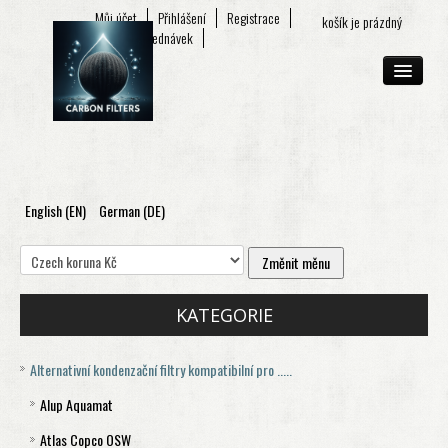
Můj účet
Přihlášení
Registrace
košík je prázdný
Seznam objednávek
English (EN)
German (DE)
O FIRMĚ
E-SHOP
KONTAKT
KATEGORIE
Alternativní kondenzační filtry kompatibilní pro .....
Alup Aquamat
Atlas Copco OSW
Aquamat 120