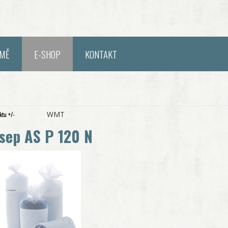
RMĚ
E-SHOP
KONTAKT
WMT
tu +/-
asep AS P 120 N