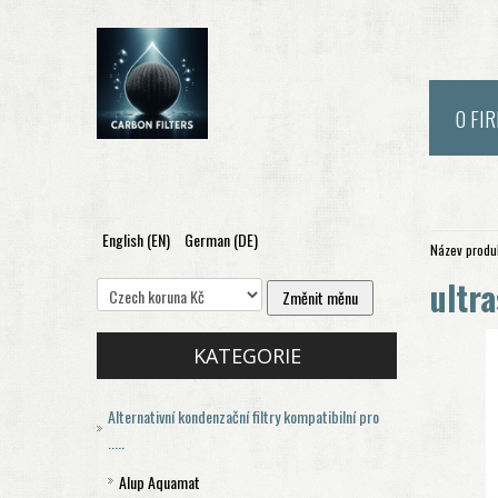
O FI
English (EN)
German (DE)
Název produk
ultr
KATEGORIE
Alternativní kondenzační filtry kompatibilní pro
.....
Alup Aquamat