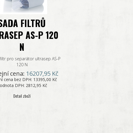
SADA FILTRŮ
RASEP AS-P 120
N
filtr pro separátor ultrasep AS-P
120 N
jní cena:
16207,95 Kč
ní cena bez DPH:
13395,00 Kč
odnota DPH:
2812,95 Kč
Detail zboží