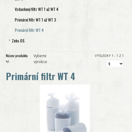
Sada filtrů Drukosep 40
Vzduchový filtr SL1 až 5
Vzduchový filtr S 1 až S 60
Vzduchový filtr WT 1 až WT 4
Vzduchový filtr Drukosep 3 až 40
Vzduchový filtr SL8 až 60
Primární filtr ecosep S 15 až S 30
Primární filtr WT 1 až WT 3
Primární filtr ecosep S 60
Primární filtr WT 4
Zeks OS
Separátor OS 300
Název produktu
Vyberte
VÝSLEDKY 1 - 1 Z 1
Separátor OS 751
+/-
výrobce
Separátor OS 1251
Primární filtr WT 4
Separátor OS EXT