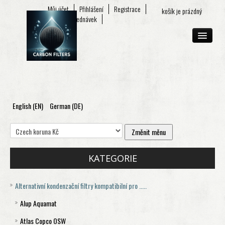
Můj účet
Přihlášení
Registrace
košík je prázdný
Seznam objednávek
English (EN)
German (DE)
O FIRMĚ
E-SHOP
KONTAKT
KATEGORIE
Alternativní kondenzační filtry kompatibilní pro .....
Alup Aquamat
Atlas Copco OSW
Aquamat 120