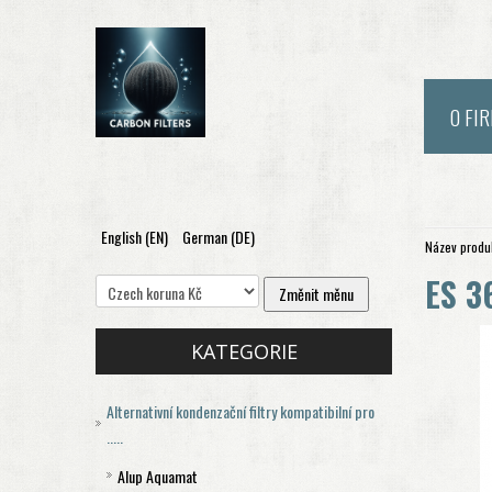
O FI
English (EN)
German (DE)
Název produk
ES 3
KATEGORIE
Alternativní kondenzační filtry kompatibilní pro
.....
Alup Aquamat