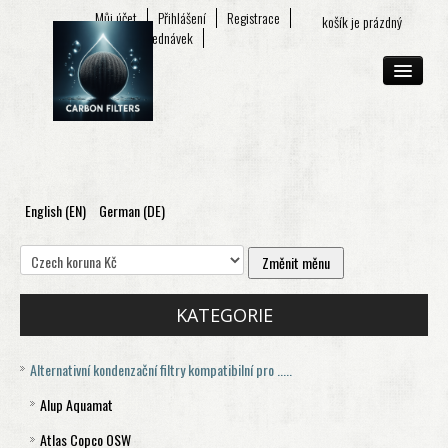
Můj účet
Přihlášení
Registrace
košík je prázdný
Seznam objednávek
English (EN)
German (DE)
O FIRMĚ
E-SHOP
KONTAKT
KATEGORIE
Alternativní kondenzační filtry kompatibilní pro .....
Alup Aquamat
Atlas Copco OSW
Aquamat 120