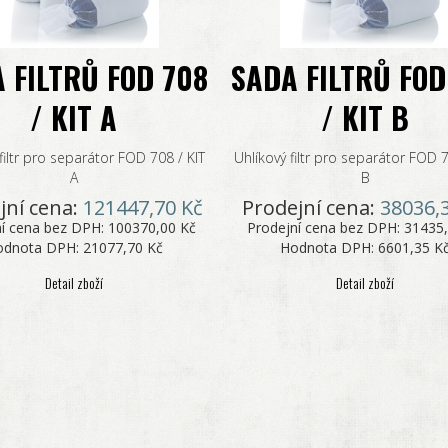
 FILTRŮ FOD 708
SADA FILTRŮ FOD
/ KIT A
/ KIT B
filtr pro separátor FOD 708 / KIT
Uhlíkový filtr pro separátor FOD 7
A
B
jní cena:
121447,70 Kč
Prodejní cena:
38036,
ní cena bez DPH:
100370,00 Kč
Prodejní cena bez DPH:
31435,
odnota DPH:
21077,70 Kč
Hodnota DPH:
6601,35 K
Detail zboží
Detail zboží