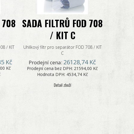
 708
SADA FILTRŮ FOD 708
/ KIT C
08 / KIT
Uhlíkový filtr pro separátor FOD 708 / KIT
C
35 Kč
26128,74 Kč
Prodejní cena:
00 Kč
Prodejní cena bez DPH:
21594,00 Kč
č
Hodnota DPH:
4534,74 Kč
Detail zboží