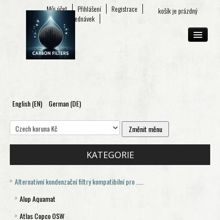
Můj účet
Přihlášení
Registrace
košík je prázdný
Seznam objednávek
English (EN)
German (DE)
O FIRMĚ
E-SHOP
KONTAKT
KATEGORIE
Alternativní kondenzační filtry kompatibilní pro .....
Alup Aquamat
Atlas Copco OSW
Aquamat 120