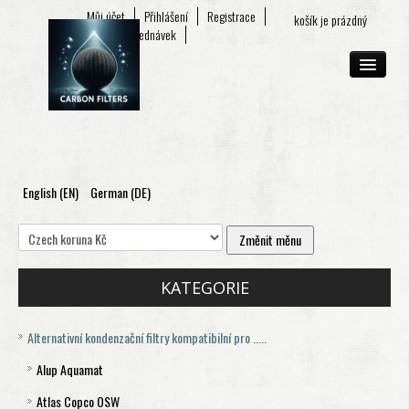
Můj účet
Přihlášení
Registrace
košík je prázdný
Seznam objednávek
English (EN)
German (DE)
O FIRMĚ
E-SHOP
KONTAKT
KATEGORIE
Alternativní kondenzační filtry kompatibilní pro .....
Alup Aquamat
Atlas Copco OSW
Aquamat 120