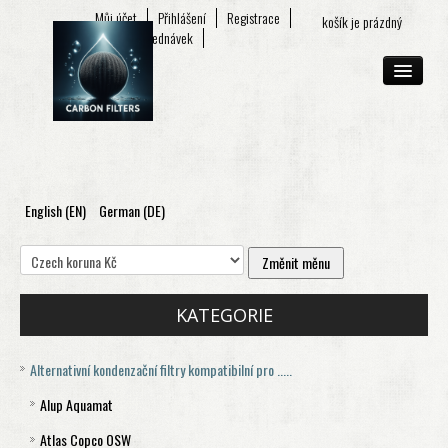
Můj účet
Přihlášení
Registrace
košík je prázdný
Seznam objednávek
English (EN)
German (DE)
O FIRMĚ
E-SHOP
KONTAKT
KATEGORIE
Alternativní kondenzační filtry kompatibilní pro .....
Alup Aquamat
Atlas Copco OSW
Aquamat 120