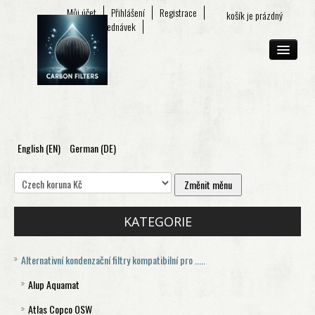
Můj účet
Přihlášení
Registrace
košík je prázdný
Seznam objednávek
English (EN)
German (DE)
O FIRMĚ
E-SHOP
KONTAKT
KATEGORIE
Alternativní kondenzační filtry kompatibilní pro .....
Alup Aquamat
Atlas Copco OSW
Aquamat 120