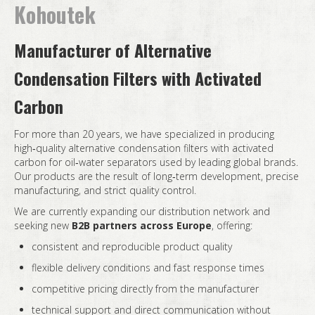
Kohoutek
Sada filtrů Drukosep 40
Vzduchový filtr SL1 až 5
Vzduchový filtr S 1 až S 60
Vzduchový filtr WT 1 až WT 4
Separátor OS 1251
Vzduchový filtr Drukosep 3 až 40
Vzduchový filtr SL8 až 60
Primární filtr ecosep S 15 až S 30
Primární filtr WT 1 až WT 3
Separátor OS EXT
Manufacturer of Alternative
Primární filtr ecosep S 60
Primární filtr WT 4
Condensation Filters with Activated
Carbon
For more than 20 years, we have specialized in producing
high‑quality alternative condensation filters with activated
carbon for oil‑water separators used by leading global brands.
Our products are the result of long‑term development, precise
manufacturing, and strict quality control.
We are currently expanding our distribution network and
seeking new
B2B partners across Europe
, offering:
consistent and reproducible product quality
flexible delivery conditions and fast response times
competitive pricing directly from the manufacturer
technical support and direct communication without