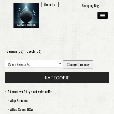
My account
Order list
Shopping Bag
German (DE)
Czech (CZ)
ABOUT US
E-SHOP
CONTACT
KATEGORIE
Alternativní filtry s aktivním uhlím
Alup Aquamat
Atlas Copco OSW
Aquamat 120