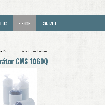
T US
E-SHOP
CONTACT
e +/-
Select manufacturer
rátor CMS 1060Q