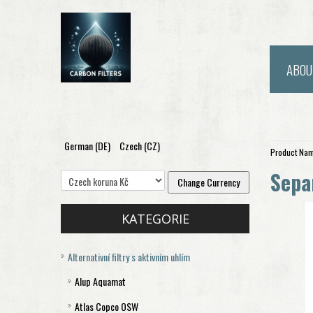
ABOU
German (DE)
Czech (CZ)
Product Nam
Sepa
KATEGORIE
Alternativní filtry s aktivním uhlím
Alup Aquamat
Atlas Copco OSW
Aquamat 120