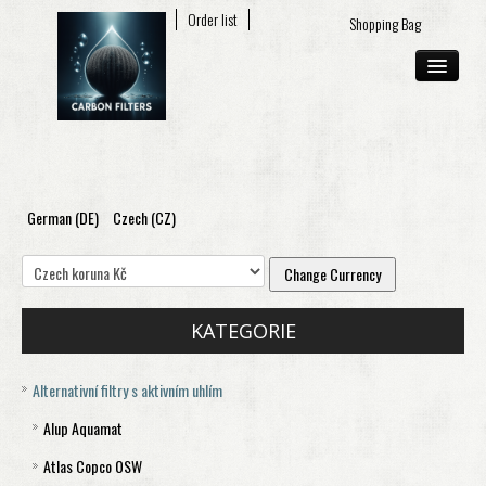
My account
Order list
Shopping Bag
German (DE)
Czech (CZ)
ABOUT US
E-SHOP
CONTACT
KATEGORIE
Alternativní filtry s aktivním uhlím
Alup Aquamat
Atlas Copco OSW
Aquamat 120