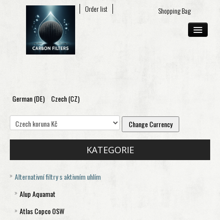
My account
Order list
Shopping Bag
German (DE)
Czech (CZ)
ABOUT US
E-SHOP
CONTACT
KATEGORIE
Alternativní filtry s aktivním uhlím
Alup Aquamat
Atlas Copco OSW
Aquamat 120