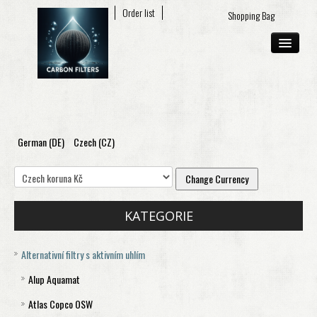
My account
Order list
Shopping Bag
German (DE)
Czech (CZ)
ABOUT US
E-SHOP
CONTACT
KATEGORIE
Alternativní filtry s aktivním uhlím
Alup Aquamat
Atlas Copco OSW
Aquamat 120