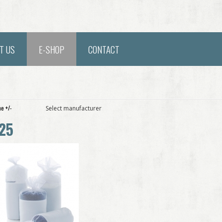
T US
E-SHOP
CONTACT
e +/-
Select manufacturer
25