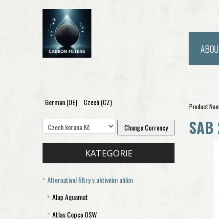
ABOU
German (DE)
Czech (CZ)
Product Nam
SAB 
KATEGORIE
Alternativní filtry s aktivním uhlím
Alup Aquamat
Atlas Copco OSW
Aquamat 120