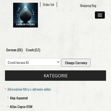
My account
Order list
Shopping Bag
German (DE)
Czech (CZ)
ABOUT US
E-SHOP
CONTACT
KATEGORIE
Alternativní filtry s aktivním uhlím
Alup Aquamat
Atlas Copco OSW
Aquamat 120