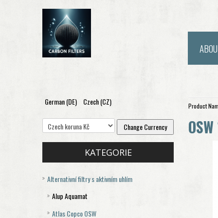
ABOU
German (DE)
Czech (CZ)
Product Nam
OSW 
KATEGORIE
Alternativní filtry s aktivním uhlím
Alup Aquamat
Atlas Copco OSW
Aquamat 120