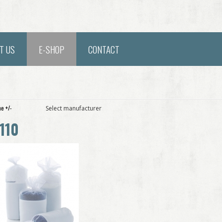
T US
E-SHOP
CONTACT
e +/-
Select manufacturer
110