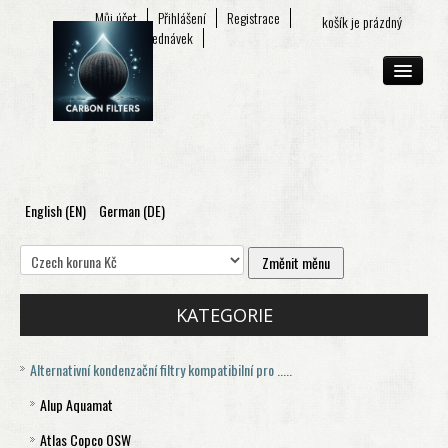
Můj účet
Přihlášení
Registrace
košík je prázdný
Seznam objednávek
English (EN)
German (DE)
O FIRMĚ
E-SHOP
KONTAKT
KATEGORIE
Alternativní kondenzační filtry kompatibilní pro .....
Alup Aquamat
Atlas Copco OSW
Aquamat 120